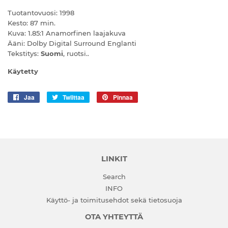
Tuotantovuosi: 1998
Kesto: 87 min.
Kuva: 1.85:1 Anamorfinen laajakuva
Ääni: Dolby Digital Surround Englanti
Tekstitys:
Suomi
, ruotsi..
Käytetty
Jaa
Jaa
Twiittaa
Twiittaa
Pinnaa
Pinnaa
Facebookissa
Twitterissä
Pinterestissä
LINKIT
Search
INFO
Käyttö- ja toimitusehdot sekä tietosuoja
OTA YHTEYTTÄ