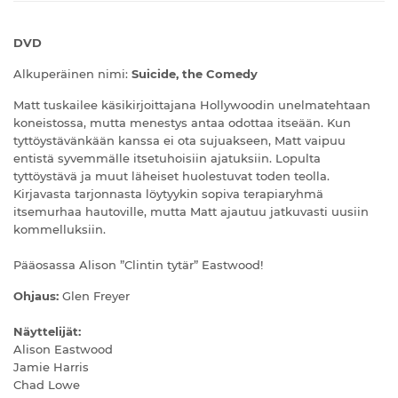
DVD
Alkuperäinen nimi:
Suicide, the Comedy
Matt tuskailee käsikirjoittajana Hollywoodin unelmatehtaan
koneistossa, mutta menestys antaa odottaa itseään. Kun
tyttöystävänkään kanssa ei ota sujuakseen, Matt vaipuu
entistä syvemmälle itsetuhoisiin ajatuksiin. Lopulta
tyttöystävä ja muut läheiset huolestuvat toden teolla.
Kirjavasta tarjonnasta löytyykin sopiva terapiaryhmä
itsemurhaa hautoville, mutta Matt ajautuu jatkuvasti uusiin
kommelluksiin.
Pääosassa Alison ”Clintin tytär” Eastwood!
Ohjaus:
Glen Freyer
Näyttelijät:
Alison Eastwood
Jamie Harris
Chad Lowe