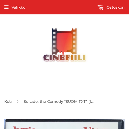
Valikko
Ostoskori
Tervetuloa Suomen monipuolisimpaan elokuvatallenteiden
verkkokauppaan
›
Koti
Suicide, the Comedy *SUOMITXT* (1998, Alison Eastwood)