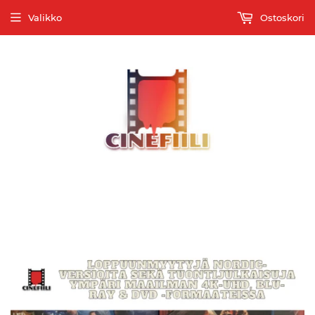
Valikko
Ostoskori
Tervetuloa Suomen monipuolisimpaan elokuvatallenteiden
verkkokauppaan