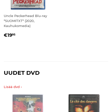
Uncle Peckerhead Blu-ray
*SUOMITXT* (2020,
Kauhukomedia)
NORMAALIHINTA
€19,95
€19
95
UUDET DVD
Lisää dvd ›