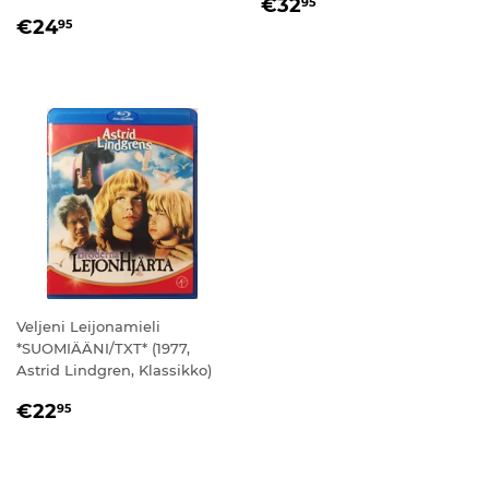
NORMAALIHINTA
€32,95
€32
95
NORMAALIHINTA
€24,95
€24
95
Veljeni Leijonamieli
*SUOMIÄÄNI/TXT* (1977,
Astrid Lindgren, Klassikko)
NORMAALIHINTA
€22,95
€22
95