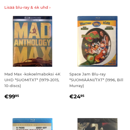
Lisää blu-ray & 4k uhd ›
Mad Max -kokoelmaboksi 4K
Space Jam Blu-ray
UHD *SUOMITXT* (1979-2015,
*SUOMIÄÄNI/TXT* (1996, Bill
10-discs)
Murray)
NORMAALIHINTA
€99,95
NORMAALIHINTA
€24,95
€99
€24
95
95