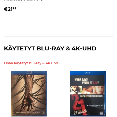
NORMAALIHINTA
€21,95
€21
95
KÄYTETYT BLU-RAY & 4K-UHD
Lisää käytetyt blu-ray & 4k uhd ›