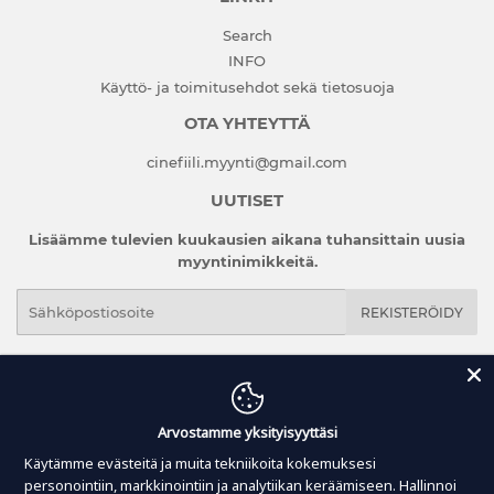
Search
INFO
Käyttö- ja toimitusehdot sekä tietosuoja
OTA YHTEYTTÄ
cinefiili.myynti@gmail.com
UUTISET
Lisäämme tulevien kuukausien aikana tuhansittain uusia
myyntinimikkeitä.
Sähköposti
REKISTERÖIDY
Search
INFO
Käyttö- ja toimitusehdot sekä tietosuoja
Arvostamme yksityisyyttäsi
Käytämme evästeitä ja muita tekniikoita kokemuksesi
personointiin, markkinointiin ja analytiikan keräämiseen.
Hallinnoi
© 2026
Cinefiili
Shopify-verkkokaupat