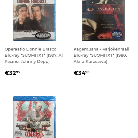
Operaatio Donnie Brasco
Kagemusha - Varjokenraali
Blu-ray *SUOMITXT* (1997, Al
Blu-ray *SUOMITXT* (1980,
Pacino, Johnny Depp)
Akira Kurosawa)
NORMAALIHINTA
€32,95
NORMAALIHINTA
€34,95
€32
€34
95
95