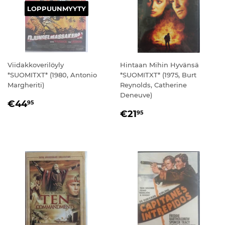
LOPPUUNMYYTY
Viidakkoverilöyly
Hintaan Mihin Hyvänsä
*SUOMITXT* (1980, Antonio
*SUOMITXT* (1975, Burt
Margheriti)
Reynolds, Catherine
Deneuve)
NORMAALIHINTA
€44,95
€44
95
NORMAALIHINTA
€21,95
€21
95