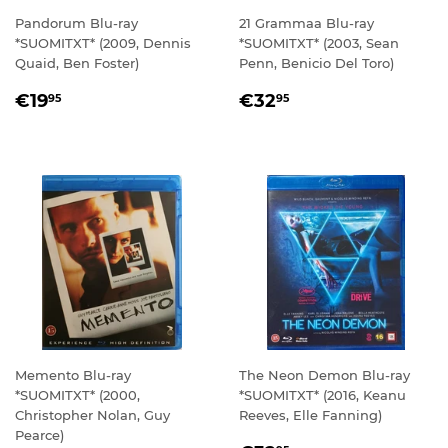
Pandorum Blu-ray
21 Grammaa Blu-ray
*SUOMITXT* (2009, Dennis
*SUOMITXT* (2003, Sean
Quaid, Ben Foster)
Penn, Benicio Del Toro)
NORMAALIHINTA
€19,95
NORMAALIHINTA
€32,95
€19
€32
95
95
Memento Blu-ray
The Neon Demon Blu-ray
*SUOMITXT* (2000,
*SUOMITXT* (2016, Keanu
Christopher Nolan, Guy
Reeves, Elle Fanning)
Pearce)