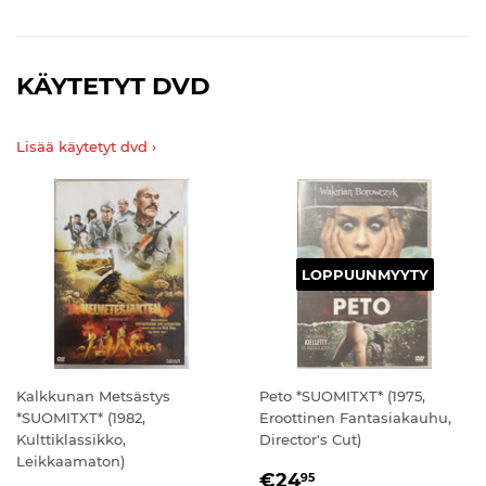
KÄYTETYT DVD
Lisää käytetyt dvd ›
LOPPUUNMYYTY
Kalkkunan Metsästys
Peto *SUOMITXT* (1975,
*SUOMITXT* (1982,
Eroottinen Fantasiakauhu,
Kulttiklassikko,
Director's Cut)
Leikkaamaton)
NORMAALIHINTA
€24,95
€24
95