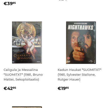
NORMAALIHINTA
€39,95
€39
95
Caligula ja Messalina
Kadun Haukat *SUOMITXT*
*SUOMITXT* (1981, Bruno
(1981, Sylvester Stallone,
Mattei, Seksploitaatio)
Rutger Hauer)
NORMAALIHINTA
€42,95
NORMAALIHINTA
€19,95
€42
€19
95
95