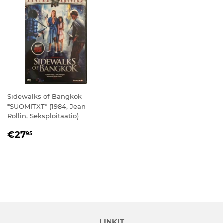
Sidewalks of Bangkok
*SUOMITXT* (1984, Jean
Rollin, Seksploitaatio)
NORMAALIHINTA
€27,95
€27
95
LINKIT