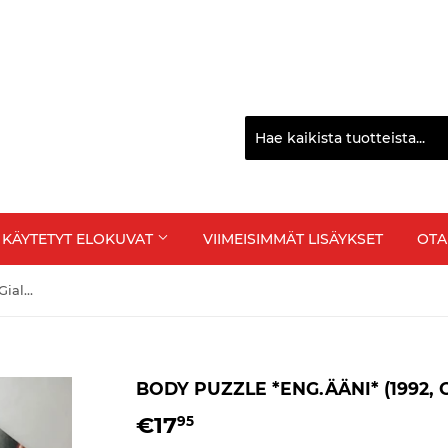
Tervetuloa Suomen monipuo
KÄYTETYT ELOKUVAT
VIIMEISIMMÄT LISÄYKSET
OTA
Body Puzzle *ENG.ÄÄNI* (1992, Giallo, Lamberto Bava)
BODY PUZZLE *ENG.ÄÄNI* (1992,
€17
€17,95
95