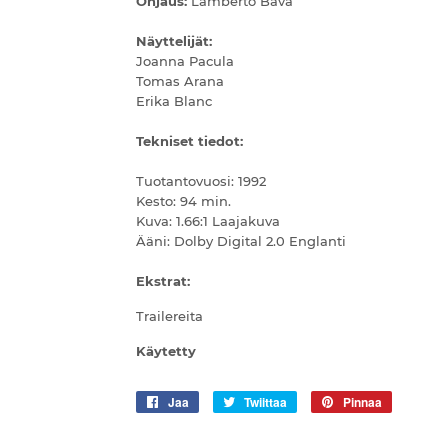
Ohjaus:
Lamberto Bava
Näyttelijät:
Joanna Pacula
Tomas Arana
Erika Blanc
Tekniset tiedot:
Tuotantovuosi: 1992
Kesto: 94 min.
Kuva: 1.66:1 Laajakuva
Ääni: Dolby Digital 2.0 Englanti
Ekstrat:
Trailereita
Käytetty
Jaa
Jaa
Twiittaa
Twiittaa
Pinnaa
Pinnaa
Facebookissa
Twitterissä
Pinteresti