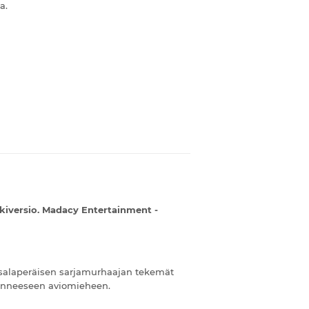
a.
kiversio. Madacy Entertainment -
 salaperäisen sarjamurhaajan tekemät
menneeseen aviomieheen.