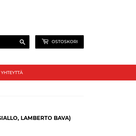
lisimpaan elokuvatallenteiden verkkokauppaan
Kirjaudu sisään
tai
Luo tili
Hae
OSTOSKORI
 YHTEYTTÄ
 GIALLO, LAMBERTO BAVA)