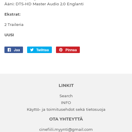
Ääni: DTS-HD Master Audio 2.0 Englanti
Ekstrat:
2 Traileria
UUSI
Jaa
Jaa
Twiittaa
Twiittaa
Pinnaa
Pinnaa
Facebookissa
Twitterissä
Pinterestissä
LINKIT
Search
INFO
Käyttö- ja toimitusehdot sekä tietosuoja
OTA YHTEYTTÄ
cinefiili.myynti@gmail.com