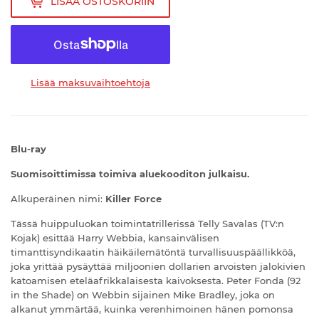
LISÄÄ OSTOSKORIIN
Lisää maksuvaihtoehtoja
Blu-ray
Suomisoittimissa toimiva aluekooditon julkaisu.
Alkuperäinen nimi:
Killer Force
Tässä huippuluokan toimintatrillerissä Telly Savalas (TV:n
Kojak) esittää Harry Webbia, kansainvälisen
timanttisyndikaatin häikäilemätöntä turvallisuuspäällikköä,
joka yrittää pysäyttää miljoonien dollarien arvoisten jalokivien
katoamisen eteläafrikkalaisesta kaivoksesta. Peter Fonda (92
in the Shade) on Webbin sijainen Mike Bradley, joka on
alkanut ymmärtää, kuinka verenhimoinen hänen pomonsa