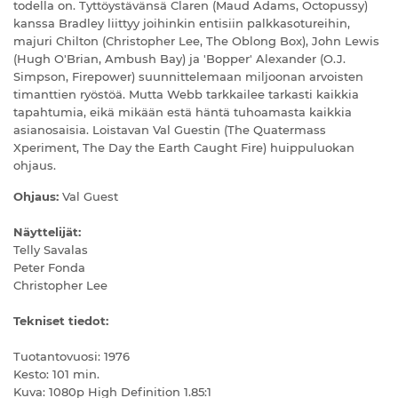
todella on. Tyttöystävänsä Claren (Maud Adams, Octopussy)
kanssa Bradley liittyy joihinkin entisiin palkkasotureihin,
majuri Chilton (Christopher Lee, The Oblong Box), John Lewis
(Hugh O'Brian, Ambush Bay) ja 'Bopper' Alexander (O.J.
Simpson, Firepower) suunnittelemaan miljoonan arvoisten
timanttien ryöstöä. Mutta Webb tarkkailee tarkasti kaikkia
tapahtumia, eikä mikään estä häntä tuhoamasta kaikkia
asianosaisia. Loistavan Val Guestin (The Quatermass
Xperiment, The Day the Earth Caught Fire) huippuluokan
ohjaus.
Ohjaus:
Val Guest
Näyttelijät:
Telly Savalas
Peter Fonda
Christopher Lee
Tekniset tiedot:
Tuotantovuosi: 1976
Kesto: 101 min.
Kuva: 1080p High Definition 1.85:1