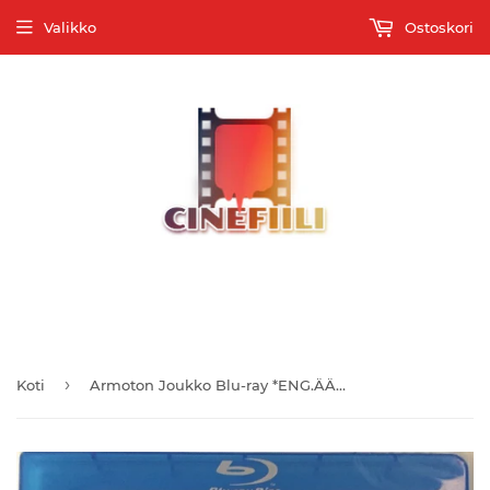
Valikko
Ostoskori
Tervetuloa Suomen monipuolisimpaan elokuvatallenteiden
verkkokauppaan
›
Koti
Armoton Joukko Blu-ray *ENG.ÄÄNI* (1976, Telly Savalas, Christopher Lee)